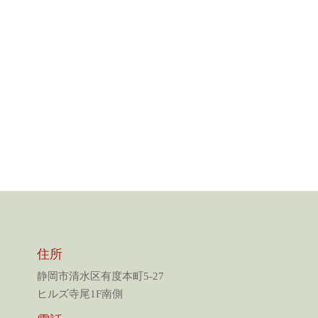
住所
静岡市清水区有度本町5-27
ヒルズ寺尾1F南側